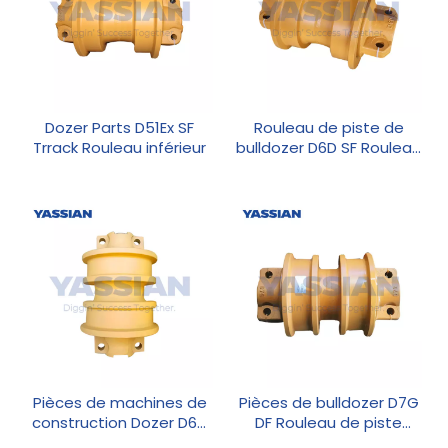
Dozer Parts D51Ex SF
Rouleau de piste de
Trrack Rouleau inférieur
bulldozer D6D SF Rouleau
inférieur
Pièces de machines de
Pièces de bulldozer D7G
construction Dozer D65
DF Rouleau de piste
D6c D6d D6H D6R
inférieur