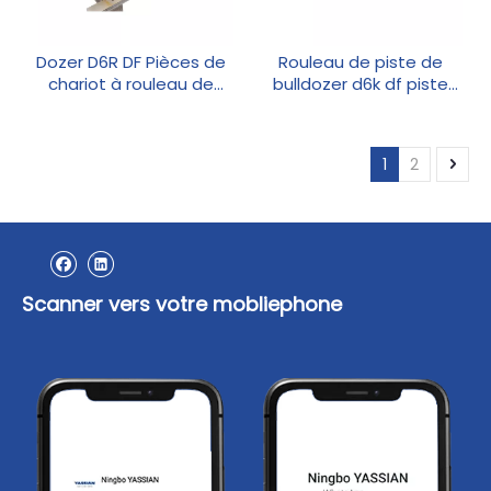
Dozer D6R DF Pièces de
Rouleau de piste de
chariot à rouleau de
bulldozer d6k df piste
piste
inférieur rouleau
1
2
Scanner vers votre mobliephone