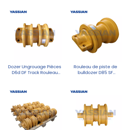
Rouleau de piste pour
bulldozer
Dozer Ungrouage Pièces
Rouleau de piste de
D6d DF Track Rouleau
bulldozer D85 SF
Rouleau à fond
Caterpillar Pièces de
chariot à bas de
roulement