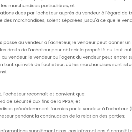
les marchandises particulières, et
ations dues par l'acheteur auprès du vendeur à l'égard de to
te des marchandises, soient séparées jusqu'à ce que le vend
 passe du vendeur à l'acheteur, le vendeur peut donner un av
 les droits de l'acheteur pour obtenir la propriété ou tout a
s au vendeur, le vendeur ou l'agent du vendeur peut entrer s
l en tant qu'invité de l'acheteur, où les marchandises sont 
si.
it, l'acheteur reconnaît et convient que:
d de sécurité aux fins de la PPSA; et
ndises précédemment fournies par le vendeur à l'acheteur 
acheteur pendant la continuation de la relation des parties;
 informations supplémentaires, ces informations à compléter