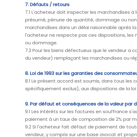
7. Défauts / retours
7.1 L'acheteur doit inspecter les marchandises à l
présumé, pénurie de quantité, dommage ou non-resp
marchandises dans un délai raisonnable après la 
l'acheteur ne respecte pas ces dispositions, l
ou dommage.
7.2 Pour les biens défectueux que le vendeur a con
du vendeur) remplaçant les marchandises ou répar
8. Loi de 1993 sur les garanties des consommate
8.1 Le présent accord est soumis, dans tous les 
spécifiquement exclus), aux dispositions de la l
9. Par défaut et conséquences de la valeur par 
9.1 Les intérêts sur les factures en souffrance s
paiement à un taux de composition de 2% par mois
9.2 Si l'acheteur fait défaut de paiement de tou
vendeur, y compris sur une base avocat et propre