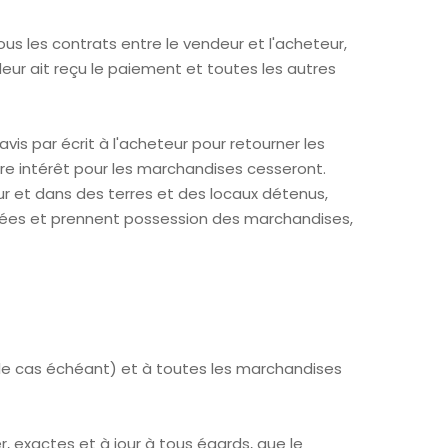
us les contrats entre le vendeur et l'acheteur,
eur ait reçu le paiement et toutes les autres
is par écrit à l'acheteur pour retourner les
utre intérêt pour les marchandises cesseront.
ur et dans des terres et des locaux détenus,
situées et prennent possession des marchandises,
(le cas échéant) et à toutes les marchandises
, exactes et à jour à tous égards, que le