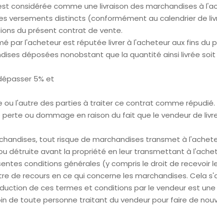
 est considérée comme une livraison des marchandises à l'a
 des versements distincts (conformément au calendrier de li
ions du présent contrat de vente.
é par l'acheteur est réputée livrer à l'acheteur aux fins du 
ndises déposées nonobstant que la quantité ainsi livrée soit
 dépasser 5% et
une ou l'autre des parties à traiter ce contrat comme répudié.
perte ou dommage en raison du fait que le vendeur de livrer
chandises, tout risque de marchandises transmet à l'acheteur
détruite avant la propriété en leur transmettant à l'achete
sentes conditions générales (y compris le droit de recevoir 
itre de recours en ce qui concerne les marchandises. Cela s'
oduction de ces termes et conditions par le vendeur est une
soin de toute personne traitant du vendeur pour faire de no