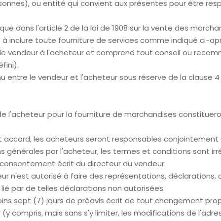
personnes), ou entité qui convient aux présentes pour être r
que dans l'article 2 de la loi de 1908 sur la vente des march
à inclure toute fourniture de services comme indiqué ci-apr
 par le vendeur à l'acheteur et comprend tout conseil ou reco
fini).
enu entre le vendeur et l'acheteur sous réserve de la clause 
r de l'acheteur pour la fourniture de marchandises constitue
nt accord, les acheteurs seront responsables conjointement 
ns générales par l'acheteur, les termes et conditions sont i
 consentement écrit du directeur du vendeur.
 n'est autorisé à faire des représentations, déclarations, 
 lié par de telles déclarations non autorisées.
oins sept (7) jours de préavis écrit de tout changement pro
y compris, mais sans s'y limiter, les modifications de l'adr