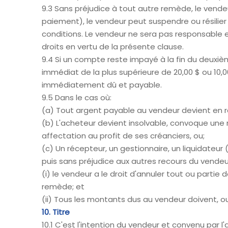
9.3 Sans préjudice à tout autre remède, le vendeu
paiement), le vendeur peut suspendre ou résilier 
conditions. Le vendeur ne sera pas responsable
droits en vertu de la présente clause.
9.4 Si un compte reste impayé à la fin du deuxiè
immédiat de la plus supérieure de 20,00 $ ou 10,
immédiatement dû et payable.
9.5 Dans le cas où:
(a) Tout argent payable au vendeur devient en r
(b) L'acheteur devient insolvable, convoque une
affectation au profit de ses créanciers, ou;
(c) Un récepteur, un gestionnaire, un liquidateur
puis sans préjudice aux autres recours du vendeur 
(i) le vendeur a le droit d'annuler tout ou partie
remède; et
(ii) Tous les montants dus au vendeur doivent, 
10. Titre
10.1 C'est l'intention du vendeur et convenu par