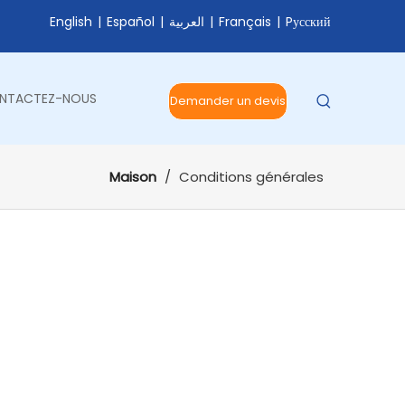
English
|
Español
|
العربية
|
Français
|
Pусский
NTACTEZ-NOUS
Demander un devis
Maison
/
Conditions générales