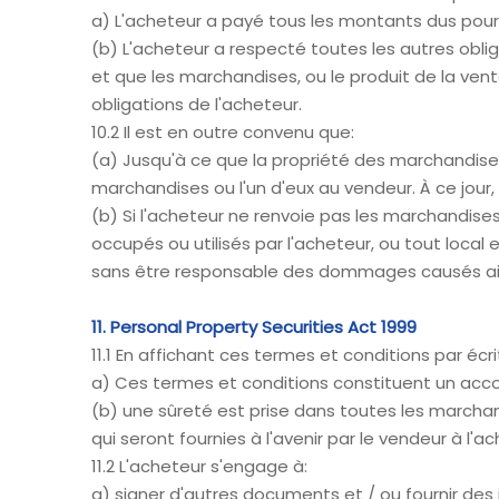
a) L'acheteur a payé tous les montants dus pour 
(b) L'acheteur a respecté toutes les autres oblig
et que les marchandises, ou le produit de la ven
obligations de l'acheteur.
10.2 Il est en outre convenu que:
(a) Jusqu'à ce que la propriété des marchandises
marchandises ou l'un d'eux au vendeur. À ce jour,
(b) Si l'acheteur ne renvoie pas les marchandise
occupés ou utilisés par l'acheteur, ou tout loca
sans être responsable des dommages causés ain
11. Personal Property Securities Act 1999
11.1 En affichant ces termes et conditions par écr
a) Ces termes et conditions constituent un accor
(b) une sûreté est prise dans toutes les marcha
qui seront fournies à l'avenir par le vendeur à l'
11.2 L'acheteur s'engage à:
a) signer d'autres documents et / ou fournir des