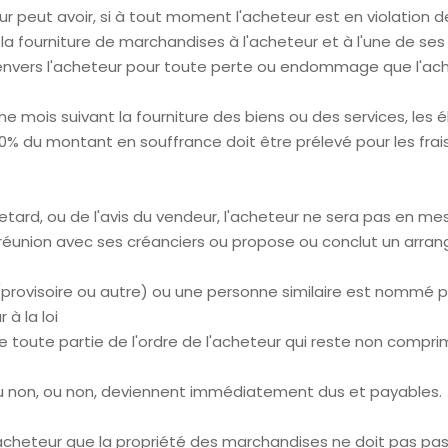
r peut avoir, si à tout moment l'acheteur est en violation de
la fourniture de marchandises à l'acheteur et à l'une de ses
 envers l'acheteur pour toute perte ou endommage que l'ach
me mois suivant la fourniture des biens ou des services, les
00% du montant en souffrance doit être prélevé pour les fra
etard, ou de l'avis du vendeur, l'acheteur ne sera pas en m
 réunion avec ses créanciers ou propose ou conclut un arran
 (provisoire ou autre) ou une personne similaire est nommé po
à la loi
 de toute partie de l'ordre de l'acheteur qui reste non compr
ou non, ou non, deviennent immédiatement dus et payables.
 l'acheteur que la propriété des marchandises ne doit pas pa