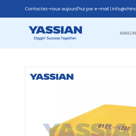
Contactez-nous aujourd'hui par e-mail |
info@chin
MAISON