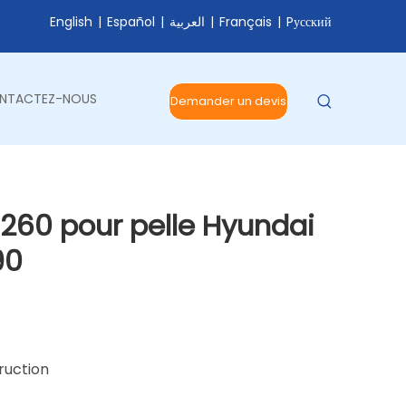
English
|
Español
|
العربية
|
Français
|
Pусский
NTACTEZ-NOUS
Demander un devis
1260 pour pelle Hyundai
90
truction