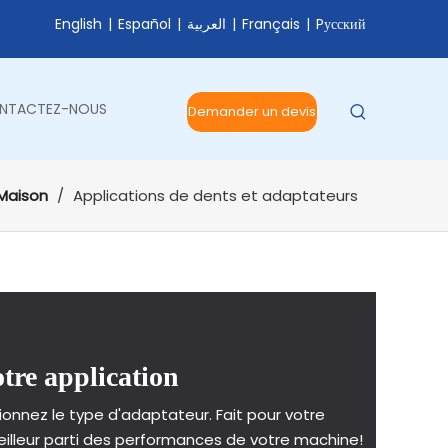
English
|
Español
|
العربية
|
Français
|
Pусский
NTACTEZ-NOUS
Demander un devis
Maison
/
Applications de dents et adaptateurs
otre application
onnez le type d'adaptateur. Fait pour votre
meilleur parti des performances de votre machine!