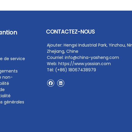
CONTACTEZ-NOUS
antion
Ajouter: Hengxi Industrial Park, Yinzhou, N
Zhejiang, Chine
Courriel: info@china-yasheng.com
e de service
Web: https://www.yassian.com
Tél: (+86) 18067438979
rgements
e non-
ilité
 de
ialité
ns générales