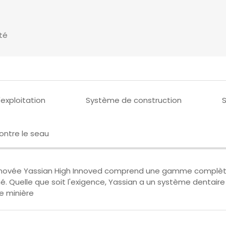
té
exploitation
Système de construction
S
ontre le seau
novée Yassian High Innoved comprend une gamme complète 
Quelle que soit l'exigence, Yassian a un système dentaire qu
e minière