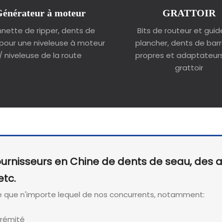
énérateur à moteur
GRATTOIR
nette de ripper, dents de
Bits de routeur et gui
 pour une niveleuse à moteur
plancher, dents de barr
/ niveleuse de la route
propres et adaptateur
grattoir
fournisseurs en Chine de dents de seau, des 
etc.
e que n'importe lequel de nos concurrents, notamment:
trémité