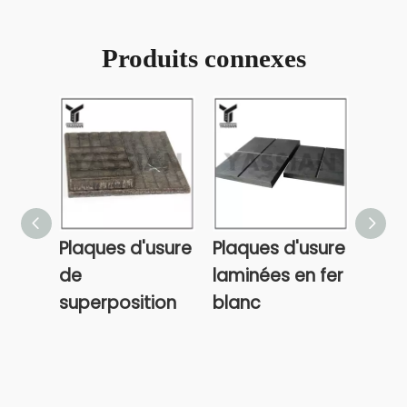
Produits connexes
Plaques d'usure
Plaques d'usure
Plaq
de
laminées en fer
du c
superposition
blanc
bord
6Y36