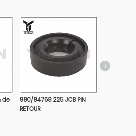
n de
980/84768 225 JCB PIN
980/84767 
RETOUR
verrouillag