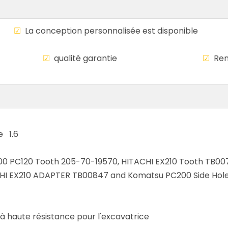
le
☑
La conception personnalisée est disponi
mondiale
☑
qualité garantie
☑
Rem
e 1.6
00 PC120 Tooth 205-70-19570, HITACHI EX210 Tooth TB00
I EX210 ADAPTER TB00847 and Komatsu PC200 Side Hole 2
e à haute résistance pour l'excavatrice