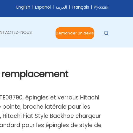
English
|
Español
|
العربية
|
Français
|
Pусский
NTACTEZ-NOUS
Demander un devis
de remplacement
TE08790, épingles et verrous Hitachi
 pointe, broche latérale pour les
 Hitachi Fiat Style Backhoe chargeur
tandard pour les épingles de style de