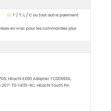
ble
☑
T / T, L / C ou tout autre paiement
ises en vrac pour les commandes plus
705, Hitachi EX60 Adapter TC00593A,
07-70-14151-RC. Hitachi Tooth Pin