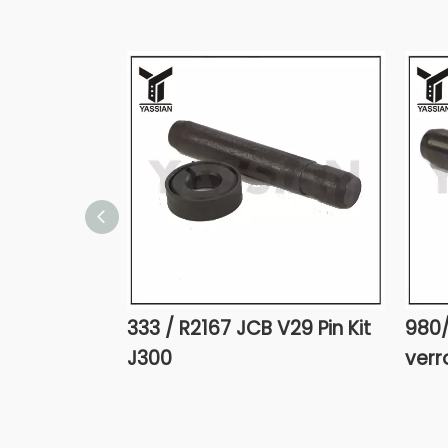
333 / R2167 JCB V29 Pin Kit
980/
J300
verr