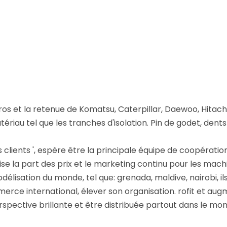
s et la retenue de Komatsu, Caterpillar, Daewoo, Hitachi,
tériau tel que les tranches d'isolation. Pin de godet, den
s clients ', espère être la principale équipe de coopérati
alise la part des prix et le marketing continu pour les mach
délisation du monde, tel que: grenada, maldive, nairobi, il
erce international, élever son organisation. rofit et aug
rspective brillante et être distribuée partout dans le mon