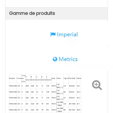
Gamme de produits
Trou
A
B
C
D
E
Boulon
Trous
du
Noix
Série
Taper
Partie#
Poids
(mm)
(mm)
(mm)
(mm)
(mm)
trou
Cat
PB114418
1 1/4
2
288
400
41
71
134
PN114
Ctr
1133140
34.1
980f / C
Cat
PB114418
1 1/4
2
328
416
41
71
134
PN114
Rh
1133141
42.2
980f / C
Cat
PB114418
1 1/4
2
328
416
41
71
134
PN114
LH
1133142
42.2
980f / C
Cat 988
PB114418
1 1/4
3
312
420
45
75
85
PN114
Ctr
1167460
41.7
/ 980G
Cat 988
PB114418
1 1/4
3
312
420
45
75
85
PN114
Rh
1167461
46.9
/ 980G