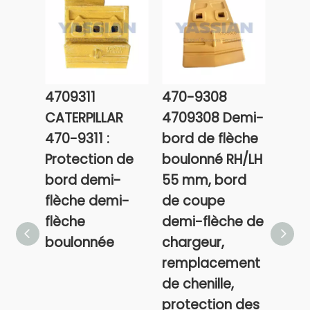
4709311
470-9308
470
CATERPILLAR
4709308 Demi-
CATE
470-9311 :
bord de flèche
Demi
Protection de
boulonné RH/LH
d'an
bord demi-
55 mm, bord
flèche demi-
de coupe
flèche
demi-flèche de
boulonnée
chargeur,
remplacement
de chenille,
protection des