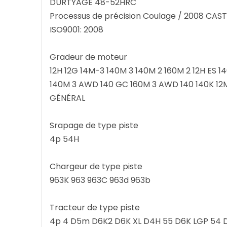
DURTYAGE 48-52HRC
Processus de précision Coulage / 2008 C
ISO9001: 2008
Gradeur de moteur
12H 12G 14M-3 140M 3 140M 2 160M 2 12H ES 1
140M 3 AWD 140 GC 160M 3 AWD 140 140K 12M
GÉNÉRAL
Srapage de type piste
4p 54H
Chargeur de type piste
963K 963 963C 963d 963b
Tracteur de type piste
4p 4 D5m D6K2 D6K XL D4H 55 D6K LGP 54 D4