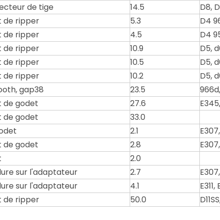
ecteur de tige
14.5
D8, D
 de ripper
5.3
D4 96
 de ripper
4.5
D4 9
 de ripper
10.9
D5, d
 de ripper
10.5
D5, d
 de ripper
10.2
D5, d
ooth, gap38
23.5
966d,
 de godet
27.6
E345
 de godet
33.0
odet
2.1
E307,
 de godet
2.8
E307,
t
2.0
ure sur l'adaptateur
2.7
E307
ure sur l'adaptateur
4.1
E311, 
 de ripper
50.0
D11SS