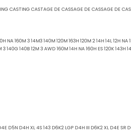
ASTING CASTING CASTAGE DE CASSAGE DE CASSAGE DE CA
40H NA 160M 3 14M3 140M 120M 163H 120M 2 14H 14L 12H NA 
 3 140G 140B 12M 3 AWD 160M 14H NA 160H ES 120K 143H 
E D5N D4H XL 4S 143 D6K2 LGP D4H III D6K2 XL D4E SR D