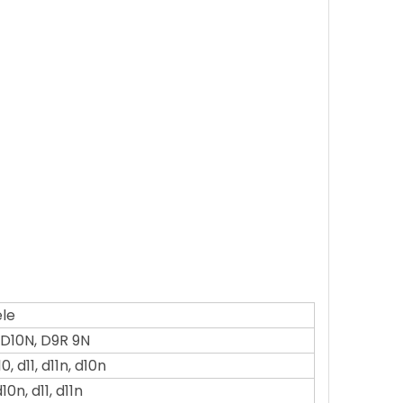
le
 D10N, D9R 9N
0, d11, d11n, d10n
10n, d11, d11n