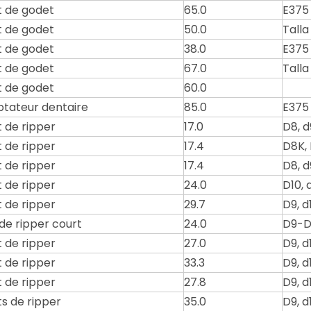
 de godet
65.0
E375
 de godet
50.0
Talla
 de godet
38.0
E375
 de godet
67.0
Talla
 de godet
60.0
tateur dentaire
85.0
E375
 de ripper
17.0
D8, d
 de ripper
17.4
D8K,
 de ripper
17.4
D8, d
 de ripper
24.0
D10, d
 de ripper
29.7
D9, d1
 de ripper court
24.0
D9-D
 de ripper
27.0
D9, d1
 de ripper
33.3
D9, d1
 de ripper
27.8
D9, d1
s de ripper
35.0
D9, d1