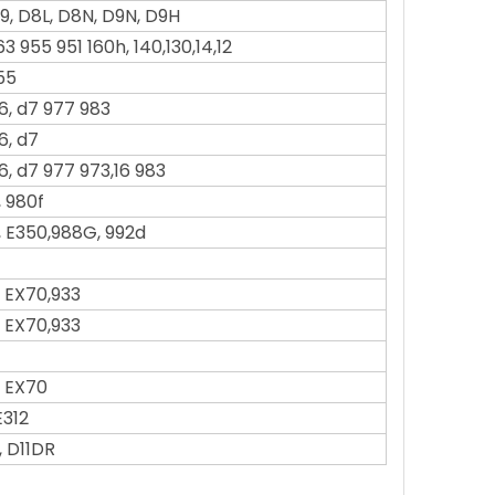
9, D8L, D8N, D9N, D9H
3 955 951 160h, 140,130,14,12
55
6, d7 977 983
6, d7
6, d7 977 973,16 983
 980f
, E350,988G, 992d
 EX70,933
 EX70,933
, EX70
E312
, D11DR