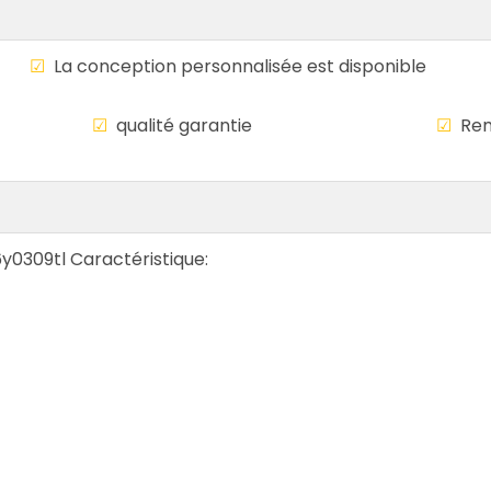
le
☑
La conception personnalisée est disponi
mondiale
☑
qualité garantie
☑
Rem
6y0309tl Caractéristique: