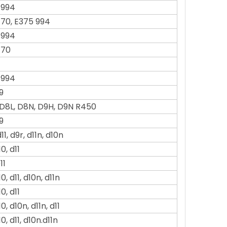
 994
 70, E375 994
 994
 70
 994
9
 D8L, D8N, D9H, D9N R450
9
11, d9r, d11n, d10n
0, d11
11
0, d11, d10n, d11n
0, d11
0, d10n, d11n, d11
0, d11, d10n.d11n