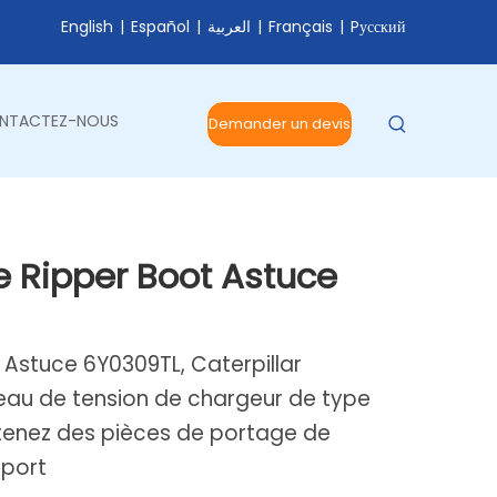
English
|
Español
|
العربية
|
Français
|
Pусский
NTACTEZ-NOUS
Demander un devis
le Ripper Boot Astuce
t Astuce 6Y0309TL, Caterpillar
bleau de tension de chargeur de type
tenez des pièces de portage de
 port