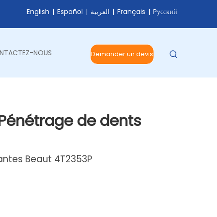
English
|
Español
|
العربية
|
Français
|
Pусский
NTACTEZ-NOUS
Demander un devis
k Pénétrage de dents
Dantes Beaut 4T2353P