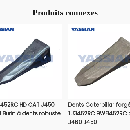
Produits connexes
452RC HD CAT J450
Dents Caterpillar forg
 Burin à dents robuste
1U3452RC 9W8452RC 
J460 J450