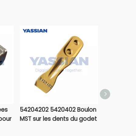
ées
54204202 5420402 Boulon
Excavatric
pour
MST sur les dents du godet
forgeant l
dent J450Si