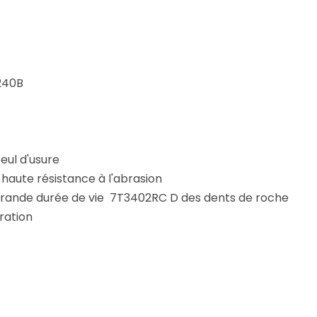
E240B
ceul d'usure
à haute résistance à l'abrasion
lus grande durée de vie 7T3402RC D des dents de roche
ration