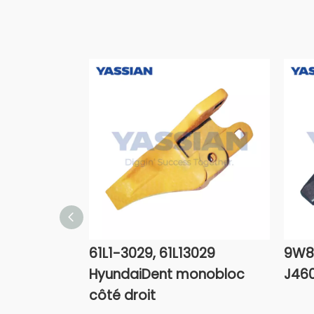
61L1-3029, 61L13029
9W8
HyundaiDent monobloc
J460
côté droit