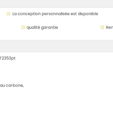
le
☑
La conception personnalisée est disponi
mondiale
☑
qualité garantie
☑
Rem
 4T2353pt
r au carbone,