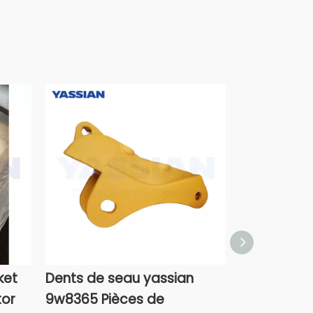
ket
Dents de seau yassian
Yassian He
tor
9w8365 Pièces de
Protector 