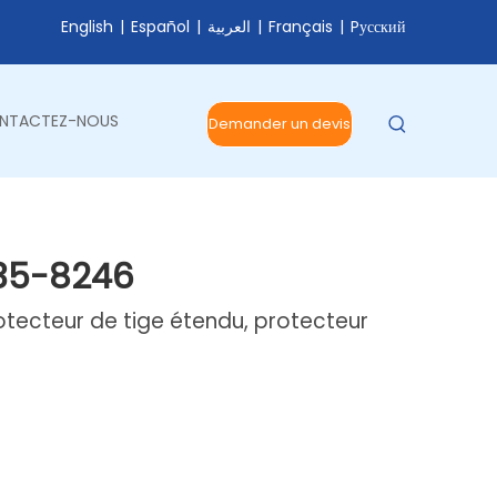
English
|
Español
|
العربية
|
Français
|
Pусский
NTACTEZ-NOUS
Demander un devis
 135-8246
otecteur de tige étendu, protecteur