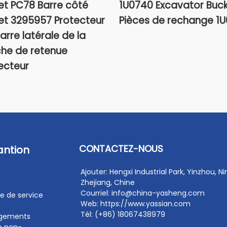
t PC78 Barre côté
1U0740 Excavator Buc
t 3295957 Protecteur
Pièces de rechange 1
arre latérale de la
he de retenue
ecteur
CONTACTEZ-NOUS
antion
Ajouter: Hengxi Industrial Park, Yinzhou, N
Zhejiang, Chine
Courriel: info@china-yasheng.com
e de service
Web: https://www.yassian.com
Tél: (+86) 18067438979
rgements