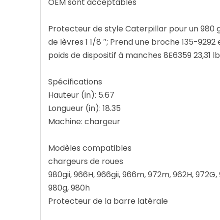
OEM sont acceptables
Protecteur de style Caterpillar pour un 980 
de lèvres 1 1/8 ″; Prend une broche 135-9292 
poids de dispositif à manches 8E6359 23,31 lb
Spécifications
Hauteur (in): 5.67
Longueur (in): 18.35
Machine: chargeur
Modèles compatibles
chargeurs de roues
980gii, 966H, 966gii, 966m, 972m, 962H, 972G
980g, 980h
Protecteur de la barre latérale