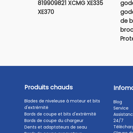
819909821 XCMG XE335
gode
XE370
gode
de b
broc
Prot
Produits chauds
Infom
Blades de niveleuse à moteur et bits
Blog
d'extrémité
Service
Bords de coupe et bits d'extrémité
Assistanc
Bords de coupe du chargeur
24/7
Télécha
Dents et adaptateurs de seau