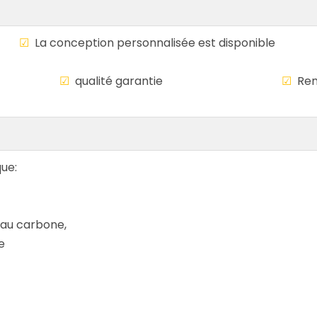
le
☑
La conception personnalisée est disponi
mondiale
☑
qualité garantie
☑
Rem
que:
r au carbone,
e