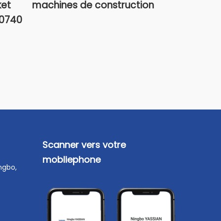
ket
machines de construction
Excavator 
U0740
Casting G
Protector 
Scanner vers votre
mobliephone
ingbo,