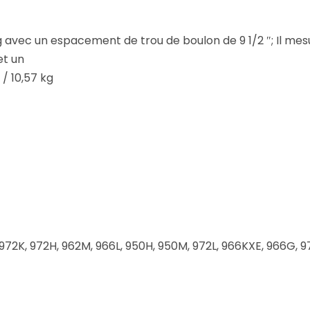
g avec un espacement de trou de boulon de 9 1/2 ″; Il mesu
et un
 / 10,57 kg
, 972K, 972H, 962M, 966L, 950H, 950M, 972L, 966KXE, 966G, 