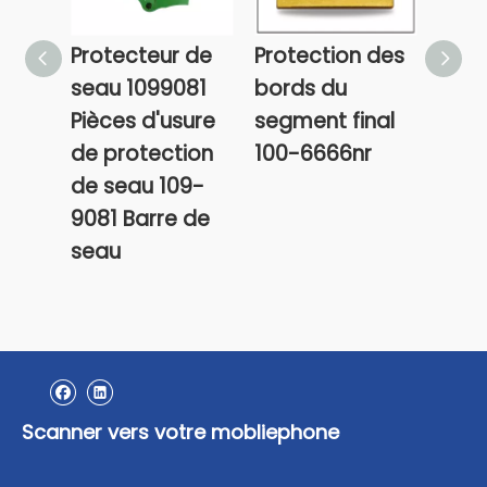
Protecteur de
Protection des
Prot
seau 1099081
bords du
bord
Pièces d'usure
segment final
seg
de protection
100-6666nr
cent
de seau 109-
9435
9081 Barre de
seau
Scanner vers votre mobliephone