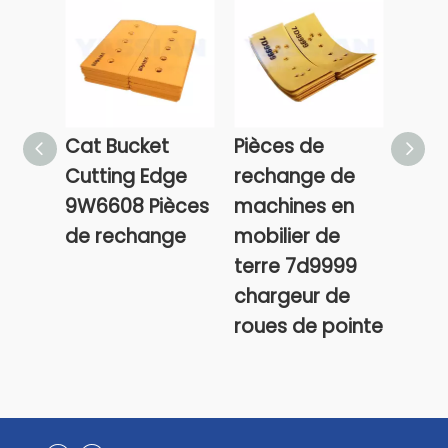
Cat Bucket
Pièces de
7Y0
Cutting Edge
rechange de
Acce
9W6608 Pièces
machines en
gode
de rechange
mobilier de
latér
terre 7d9999
boul
chargeur de
roues de pointe