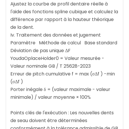
Ajustez la courbe de profil dentaire réelle à
l'aide des fonctions spline cubique et calculez la
différence par rapport à la hauteur théorique
de la dent.
Iv. Traitement des données et jugement ‌
Paramètre ‌ ‌ Méthode de calcul ‌ ‌ Base standard ‌
Déviation de pas unique ΔF
YoudaOplaceHolder0 = Valeur mesurée -
Valeur nominale GB / T 25628-2023
Erreur de pitch cumulative f
= max (σΔf
) -min
(σΔf
)
Porter inégale δ = (valeur maximale - valeur
minimale) / valeur moyenne × 100%
Points clés de l'exécution ‌: Les nouvelles dents
de seau doivent être déterminées
conformément à la tolérance admissible de GB