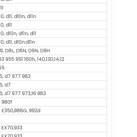
11
0, d11, d10n, d11n
0, d11
0, d10n, d11n, d11
0, d11, d10n.d11n
9, D8L, D8N, D9N, D9H
3 955 951 160h, 140,130,14,12
55
6, d7 977 983
6, d7
6, d7 977 973,16 983
 980f
, E350,988G, 992d
 EX70,933
 EX70,933