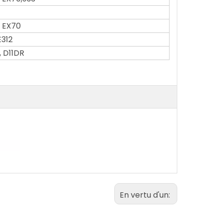
, EX70
E312
, D11DR
En vertu d'un: