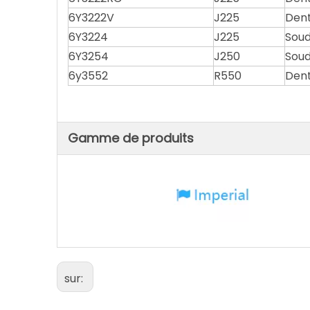
6Y3222V
J225
Den
6Y3224
J225
Soud
6Y3254
J250
Soud
6y3552
R550
Dent
Gamme de produits
sur: