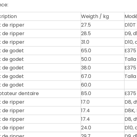
nce:
ription
Weigth / kg
Modè
 de ripper
27.5
D10T
 de ripper
28.5
D9, d1
 de ripper
31.0
D10, d
 de godet
65.0
E375
 de godet
50.0
Talla
 de godet
38.0
E375
 de godet
67.0
Talla
 de godet
60.0
tateur dentaire
85.0
E375
 de ripper
17.0
D8, d
 de ripper
17.4
D8K,
 de ripper
17.4
D8, d
 de ripper
24.0
D10, d
 de ripper
29.7
D9, d1