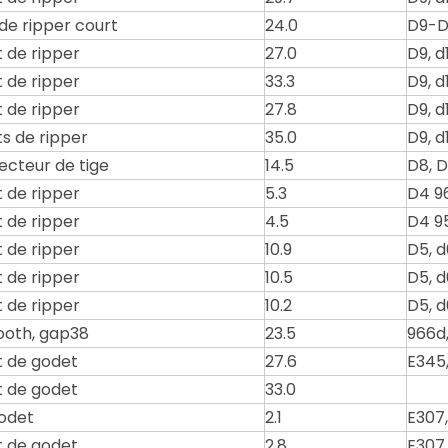
 de ripper court
24.0
D9-D
 de ripper
27.0
D9, d1
 de ripper
33.3
D9, d1
 de ripper
27.8
D9, d1
s de ripper
35.0
D9, d1
ecteur de tige
14.5
D8, D
 de ripper
5.3
D4 96
 de ripper
4.5
D4 9
 de ripper
10.9
D5, d
 de ripper
10.5
D5, d
 de ripper
10.2
D5, d
ooth, gap38
23.5
966d,
 de godet
27.6
E345
 de godet
33.0
odet
2.1
E307,
 de godet
2.8
E307,