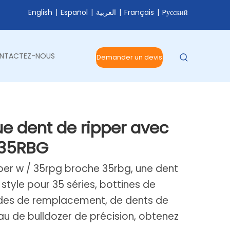
English
|
Español
|
العربية
|
Français
|
Pусский
NTACTEZ-NOUS
Demander un devis
e dent de ripper avec
 35RBG
per w / 35rpg broche 35rbg, une dent
style pour 35 séries, bottines de
rdes de remplacement, de dents de
au de bulldozer de précision, obtenez