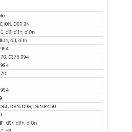
le
 D10N, D9R 9N
0, d11, d11n, d10n
10n, d11, d11n
 994
 70, E375 994
 994
 70
 994
9
 D8L, D8N, D9H, D9N R450
9
11, d9r, d11n, d10n
0, d11