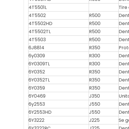
4T5501L
Tire
4T5502
R500
Dent
4T5502HD
R500
Dent
4T5502TL
R500
Dent
4T5503
R500
Dent
6J8814
R350
Prot
6y0309
R300
Dent
6Y0309TL
R300
Dent
6Y0352
R350
Dent
6Y0352TL
R350
Dent
6Y0359
R350
Dent
6Y0469
J350
Unit
6y2553
J550
Dent
6Y2553HD
J550
Dent
6Y3222
J225
Se g
6Y3222RC
J225
Dent