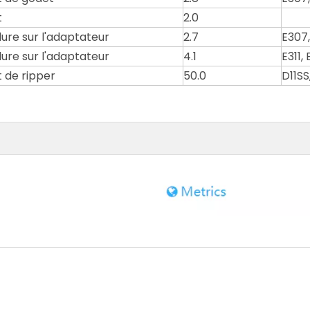
t
2.0
ure sur l'adaptateur
2.7
E307
ure sur l'adaptateur
4.1
E311, 
 de ripper
50.0
D11SS