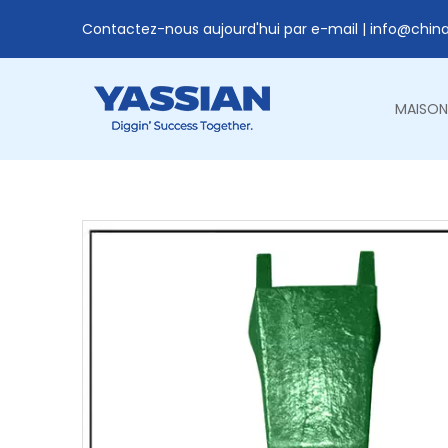
Contactez-nous aujourd'hui par e-mail |
info@chin
MAISON