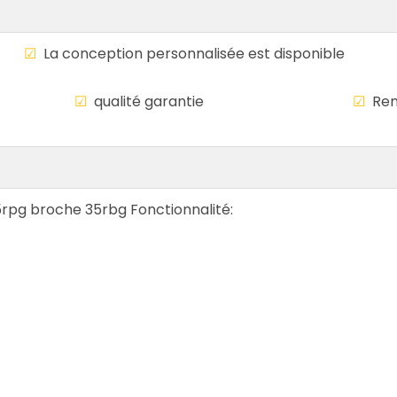
le
☑
La conception personnalisée est disponi
mondiale
☑
qualité garantie
☑
Rem
5rpg broche 35rbg Fonctionnalité: