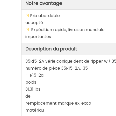
Notre avantage
☑
Prix abordab
accepté
☑
Expédition rapide, livraison 
importantes
Description du produit
35R15-2A Série conique dent de ripper w / 3
numéro de pièce 35R15-2A, 35
- R15-2a
poids
31,31 lbs
de
remplacement marque ex, exco
matériau