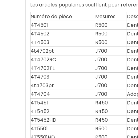
Les articles populaires soufflent pour référe
Numéro de pièce
Mesures
Desc
4T4501
R500
Dent
4T4502
R500
Dent
4T4503
R500
Dent
4t4702pt
J700
Dent
4T4702RC
J700
Dent
4T4702TL
J700
Dent
4T4703
J700
Dent
4t4703pt
J700
Dent
4T4704
J700
Adap
4T5451
R450
Dent
4T5452
R450
Dent
4T5452HD
R450
Dent
4T5501
R500
Dent
4T5501HD
R500
Dent