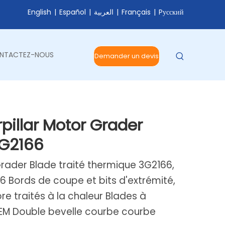
English
|
Español
|
العربية
|
Français
|
Pусский
NTACTEZ-NOUS
Demander un devis
pillar Motor Grader
3G2166
Grader Blade traité thermique 3G2166,
6 Bords de coupe et bits d'extrémité,
e traités à la chaleur Blades à
EM Double bevelle courbe courbe