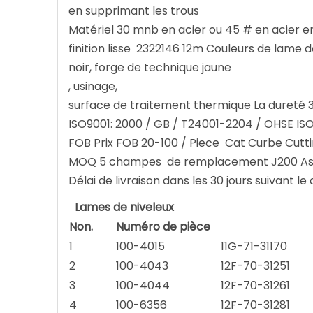
en supprimant les trous
Matériel 30 mnb en acier ou 45 # en acier 
finition lisse 2322146 12m Couleurs de lame
noir, forge de technique jaune
, usinage,
surface de traitement thermique La dureté
ISO9001: 2000 / GB / T24001-2204 / OHSE ISO9
FOB Prix FOB 20-100 / Piece Cat Curbe Cut
MOQ 5 champes de remplacement J200 As
Délai de livraison dans les 30 jours suivant 
Lames de niveleux
Non.
Numéro de pièce
1
100-4015
11G-71-31170
2
100-4043
12F-70-31251
3
100-4044
12F-70-31261
4
100-6356
12F-70-31281