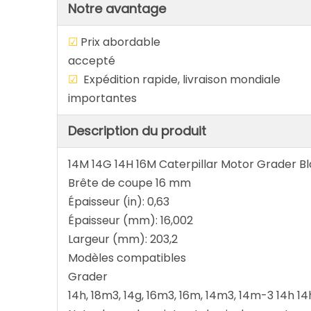
Notre avantage
☑
Prix abordab
accepté
☑
Expédition rapide, livraison 
importantes
Description du produit
14M 14G 14H 16M Caterpillar Motor Grader Bl
Brête de coupe 16 mm
Épaisseur (in): 0,63
Épaisseur (mm): 16,002
Largeur (mm): 203,2
Modèles compatibles
Grader
14h, 18m3, 14g, 16m3, 16m, 14m3, 14m-3 14h 14