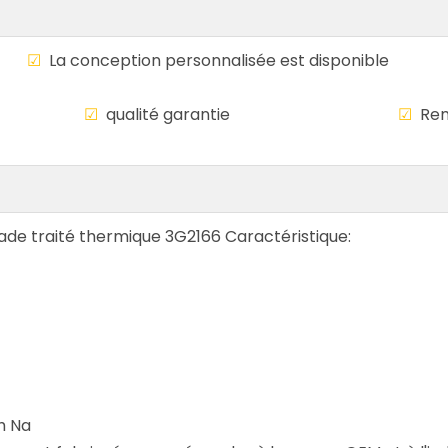
le
☑
La conception personnalisée est disponi
mondiale
☑
qualité garantie
☑
Rem
ade traité thermique 3G2166 Caractéristique:
h Na