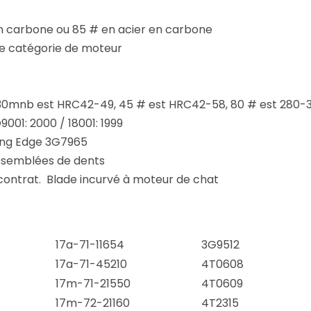
en carbone ou 85 # en acier en carbone
 de catégorie de moteur
 30mnb est HRC42-49, 45 # est HRC42-58, 80 # est 280-
001: 2000 / 18001: 1999
ting Edge 3G7965
semblées de dents
le contrat. Blade incurvé à moteur de chat
17a-71-11654
3G9512
17a-71-45210
4T0608
17m-71-21550
4T0609
17m-72-21160
4T2315