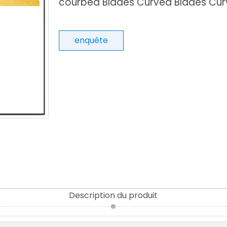
courbed Blades Curved Blades Cur
enquête
Description du produit