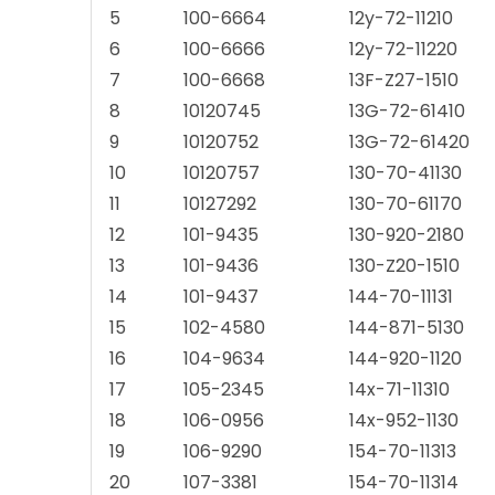
5
100-6664
12y-72-11210
6
100-6666
12y-72-11220
7
100-6668
13F-Z27-1510
8
10120745
13G-72-61410
9
10120752
13G-72-61420
10
10120757
130-70-41130
11
10127292
130-70-61170
12
101-9435
130-920-2180
13
101-9436
130-Z20-1510
14
101-9437
144-70-11131
15
102-4580
144-871-5130
16
104-9634
144-920-1120
17
105-2345
14x-71-11310
18
106-0956
14x-952-1130
19
106-9290
154-70-11313
20
107-3381
154-70-11314